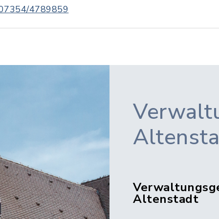
07354/4789859
Verwalt
Altenst
Verwaltungsg
Altenstadt