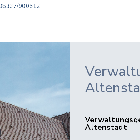
08337/900512
Verwalt
Altenst
Verwaltungsg
Altenstadt