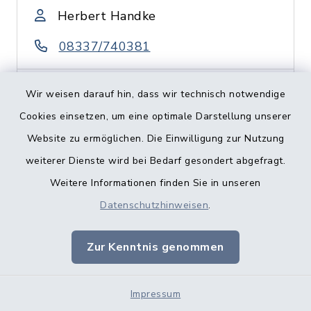
Herbert Handke
08337/740381
Wir weisen darauf hin, dass wir technisch notwendige
ENER-Net GmbH
Cookies einsetzen, um eine optimale Darstellung unserer
Website zu ermöglichen. Die Einwilligung zur Nutzung
Fabrikstraße 7, 89281
weiterer Dienste wird bei Bedarf gesondert abgefragt.
Altenstadt
Weitere Informationen finden Sie in unseren
Datenschutzhinweisen
.
Herbert Handke
08337/740381
Zur Kenntnis genommen
Impressum
Energieheilung,