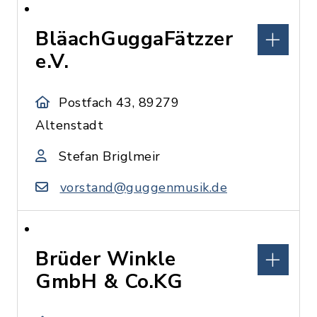
BläachGuggaFätzzer
e.V.
Postfach 43, 89279
Altenstadt
Stefan Briglmeir
vorstand@guggenmusik.de
Brüder Winkle
GmbH & Co.KG